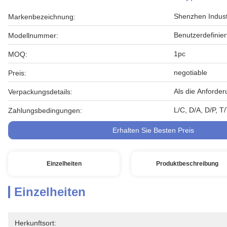
Shenzhen Indust
Markenbezeichnung:
Benutzerdefinie
Modellnummer:
1pc
MOQ:
negotiable
Preis:
Als die Anforde
Verpackungsdetails:
L/C, D/A, D/P, T
Zahlungsbedingungen:
Erhalten Sie Besten Preis
Einzelheiten
Produktbeschreibung
Einzelheiten
Herkunftsort: