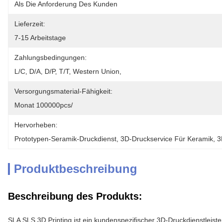
Als Die Anforderung Des Kunden
Lieferzeit:
7-15 Arbeitstage
Zahlungsbedingungen:
L/C, D/A, D/P, T/T, Western Union, 
Versorgungsmaterial-Fähigkeit:
Monat 100000pcs/
Hervorheben:
Prototypen-Seramik-Druckdienst
, 
3D-Druckservice Für Keramik
, 
3
Produktbeschreibung
Beschreibung des Produkts:
SLA SLS 3D Printing ist ein kundenspezifischer 3D-Druckdienstleister