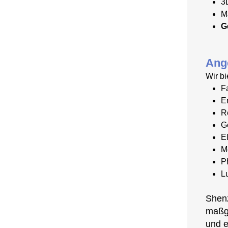
3
M
G
Ang
Wir bi
F
E
R
G
E
M
P
Lu
Shenz
maßge
und e