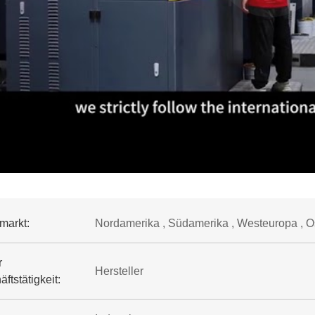
markt:
Nordamerika , Südamerika , Westeuropa , Os
r
Hersteller
ftstätigkeit: