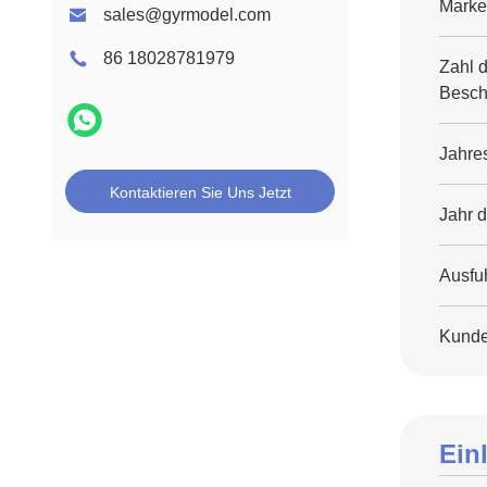
Marke
sales@gyrmodel.com
86 18028781979
Zahl 
Beschä
Jahre
Kontaktieren Sie Uns Jetzt
Jahr 
Ausfuh
Kunde
Ein