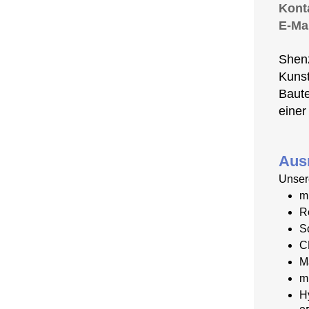
Kont
E-Mai
Shenz
Kunst
Baute
einer
Aus
Unser
m
R
S
C
M
m
H