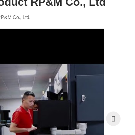
roduct RP&M Co., Ltd
&M Co., Ltd.