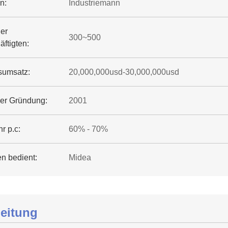
n:
Industriemann
der
300~500
ftigten:
sumsatz:
20,000,000usd-30,000,000usd
der Gründung:
2001
r p.c:
60% - 70%
n bedient:
Midea
leitung