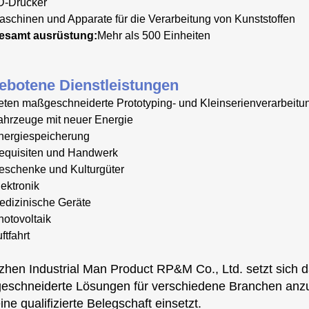
D-Drucker
aschinen und Apparate für die Verarbeitung von Kunststoffen
esamt ausrüstung:
Mehr als 500 Einheiten
ebotene Dienstleistungen
eten maßgeschneiderte Prototyping- und Kleinserienverarbeitun
ahrzeuge mit neuer Energie
nergiespeicherung
equisiten und Handwerk
eschenke und Kulturgüter
lektronik
edizinische Geräte
hotovoltaik
ftfahrt
hen Industrial Man Product RP&M Co., Ltd. setzt sich daf
schneiderte Lösungen für verschiedene Branchen anzubie
ine qualifizierte Belegschaft einsetzt.