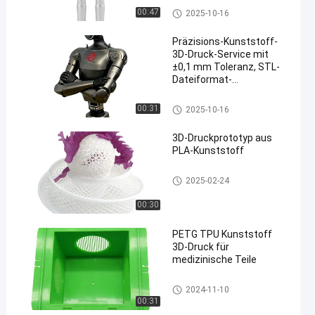
mm für Rapid Prototyping
Plastik-3d Druckservice
00:47
2025-10-16
Präzisions-Kunststoff-
3D-Druck-Service mit
±0,1 mm Toleranz, STL-
Dateiformat-
Unterstützung und
anpassbaren Strukturen
Plastik-3d Druckservice
00:31
2025-10-16
3D-Druckprototyp aus
PLA-Kunststoff
SLA SLS 3D-Druck
2025-02-24
00:30
PETG TPU Kunststoff
3D-Druck für
medizinische Teile
Plastik-3d Druckservice
2024-11-10
00:31