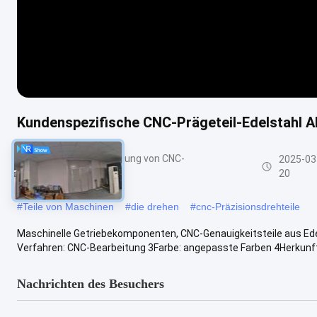
Kundenspezifische CNC-Prägeteil-Edelstahl 
Teile für die Bearbeitung von CNC-
2025-03
Drehmaschinen
20
#
Teile von Maschinen
#
die drehen
#
cnc-Präzisionsdrehteile
Maschinelle Getriebekomponenten, CNC-Genauigkeitsteile aus Edels
Verfahren: CNC-Bearbeitung 3Farbe: angepasste Farben 4Herkunftso
Nachrichten des Besuchers