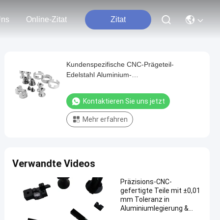
Uns
Online-Zitat
Zitat
Kundenspezifische CNC-Prägeteil-
Edelstahl Aluminium-
Drehenbearbeitungsteile CNC
Kontaktieren Sie uns jetzt
Mehr erfahren
Verwandte Videos
Präzisions-CNC-
gefertigte Teile mit ±0,01
mm Toleranz in
Aluminiumlegierung &
Edelstahl für Prototypen