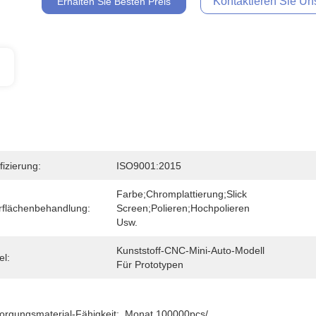
Kontaktieren Sie Uns
Erhalten Sie Besten Preis
fizierung:
ISO9001:2015
Farbe;Chromplattierung;Slick 
flächenbehandlung:
Screen;Polieren;Hochpolieren 
Usw.
Kunststoff-CNC-Mini-Auto-Modell 
el:
Für Prototypen
orgungsmaterial-Fähigkeit:
Monat 100000pcs/