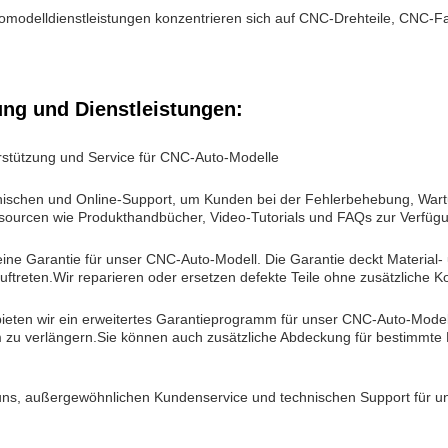
odelldienstleistungen konzentrieren sich auf CNC-Drehteile, CNC-Fa
ung und Dienstleistungen:
rstützung und Service für CNC-Auto-Modelle
onischen und Online-Support, um Kunden bei der Fehlerbehebung, Wartu
ourcen wie Produkthandbücher, Video-Tutorials und FAQs zur Verfügun
eine Garantie für unser CNC-Auto-Modell. Die Garantie deckt Material-
ftreten.Wir reparieren oder ersetzen defekte Teile ohne zusätzliche K
ieten wir ein erweitertes Garantieprogramm für unser CNC-Auto-Model
 zu verlängern.Sie können auch zusätzliche Abdeckung für bestimmte 
 uns, außergewöhnlichen Kundenservice und technischen Support für u