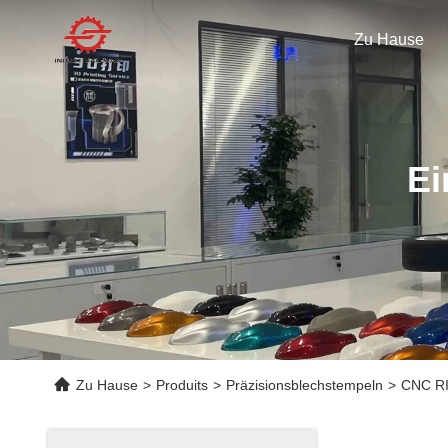
Zu Hause
Ei
Zu Hause
>
Produits
>
Präzisionsblechstempeln
>
CNC RIM