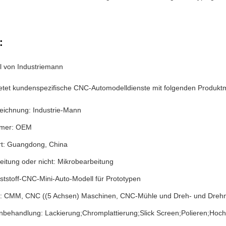
:
 von Industriemann
ietet kundenspezifische CNC-Automodelldienste mit folgenden Produk
ichnung: Industrie-Mann
mer: OEM
rt: Guangdong, China
eitung oder nicht: Mikrobearbeitung
nststoff-CNC-Mini-Auto-Modell für Prototypen
: CMM, CNC ((5 Achsen) Maschinen, CNC-Mühle und Dreh- und Drehm
nbehandlung: Lackierung;Chromplattierung;Slick Screen;Polieren;Hoch