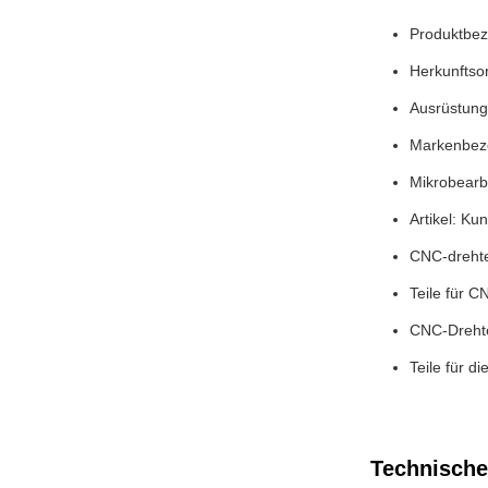
Produktbez
Herkunftso
Ausrüstung
Markenbeze
Mikrobearb
Artikel: Ku
CNC-dreht
Teile für 
CNC-Drehte
Teile für d
Technische