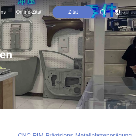
Uns
Online-Zitat
Zitat
ten
CNC RIM Präzisions-Metallplattenprägung