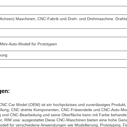
Achsen) Maschinen, CNC-Fabrik und Dreh- und Drehmaschine, Drahts
Mini-Auto-Modell für Prototypen
nung
en:
 CNC Car Model (OEM) ist ein hochpräzises und zuverlässiges Produkt
llung, CNC drehte Komponenten, CNC-Fräsendeile und CNC-Auto-Modell.
g und CNC-Bearbeitung.und seine Oberfläche kann mit Farbe behandel
er, RIM usw. ausgestattet.Diese CNC-Maschinen bieten eine hohe Gena
dell für verschiedene Anwendungen wie Modellierung, Prototyping, Fe