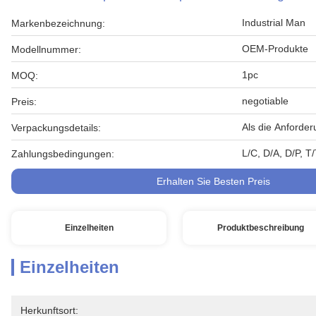
Industrial Man
Markenbezeichnung:
OEM-Produkte
Modellnummer:
1pc
MOQ:
negotiable
Preis:
Als die Anforde
Verpackungsdetails:
L/C, D/A, D/P, 
Zahlungsbedingungen:
Erhalten Sie Besten Preis
Einzelheiten
Produktbeschreibung
Einzelheiten
Herkunftsort: