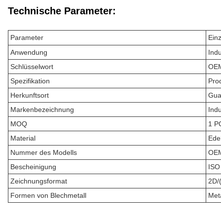
Technische Parameter:
Parameter
Einz
Anwendung
Indu
Schlüsselwort
OEM
Spezifikation
Pro
Herkunftsort
Gua
Markenbezeichnung
Ind
MOQ
1 P
Material
Ede
Nummer des Modells
OEM
Bescheinigung
ISO
Zeichnungsformat
2D/
Formen von Blechmetall
Met