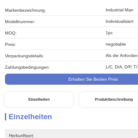
Industrial Man
Markenbezeichnung:
Individualisiert
Modellnummer:
1pc
MOQ:
negotiable
Preis:
Als die Anforde
Verpackungsdetails:
L/C, D/A, D/P, 
Zahlungsbedingungen:
Erhalten Sie Besten Preis
Einzelheiten
Produktbeschreibung
Einzelheiten
Herkunftsort: