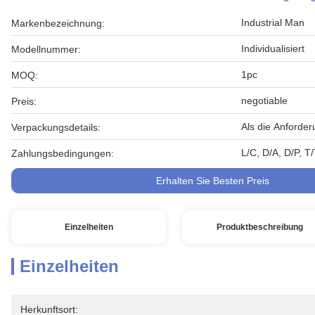
Industrial Man
Markenbezeichnung:
Individualisiert
Modellnummer:
1pc
MOQ:
negotiable
Preis:
Als die Anforde
Verpackungsdetails:
L/C, D/A, D/P, 
Zahlungsbedingungen:
Erhalten Sie Besten Preis
Einzelheiten
Produktbeschreibung
Einzelheiten
Herkunftsort: