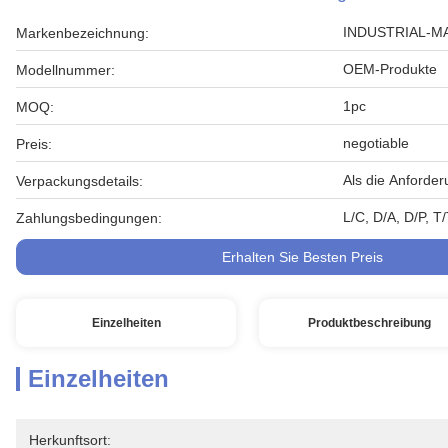
INDUSTRIAL-M
Markenbezeichnung:
OEM-Produkte
Modellnummer:
1pc
MOQ:
negotiable
Preis:
Als die Anforde
Verpackungsdetails:
L/C, D/A, D/P, 
Zahlungsbedingungen:
Erhalten Sie Besten Preis
Einzelheiten
Produktbeschreibung
Einzelheiten
Herkunftsort: