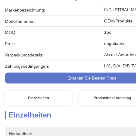
INDUSTRIAL-M
Markenbezeichnung:
OEM-Produkte
Modellnummer:
1pc
MOQ:
negotiable
Preis:
Als die Anforde
Verpackungsdetails:
L/C, D/A, D/P, 
Zahlungsbedingungen:
Erhalten Sie Besten Preis
Einzelheiten
Produktbeschreibung
Einzelheiten
Herkunftsort: